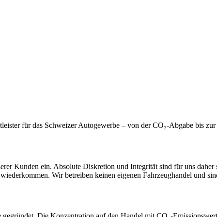
tleister für das Schweizer Autogewerbe – von der CO₂-Abgabe bis zur 
nserer Kunden ein. Absolute Diskretion und Integrität sind für uns dahe
wiederkommen. Wir betreiben keinen eigenen Fahrzeughandel und sind 
egründet. Die Konzentration auf den Handel mit CO₂-Emissionswerte