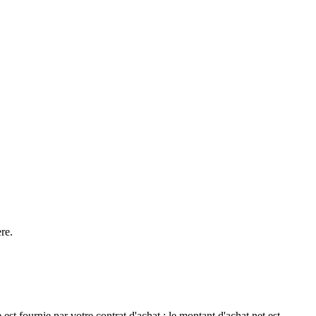
re.
t fournie par votre contrat d'achat : le montant d'achat net est