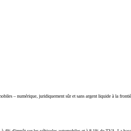
biles – numérique, juridiquement sûr et sans argent liquide à la frontiè
s à 4% d'impôt sur les véhicules automobiles et à 8.1% de TVA. La base es